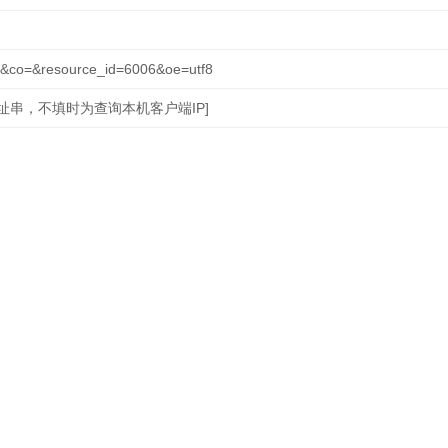
址]&co=&resource_id=6006&oe=utf8
et?ip=[IP地址串，不填时为查询本机客户端IP]