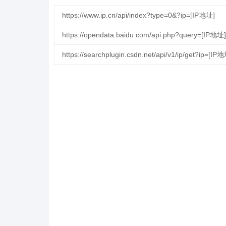
https://www.ip.cn/api/index?type=0&?ip=[IP地址]
https://opendata.baidu.com/api.php?query=[IP地
https://searchplugin.csdn.net/api/v1/ip/g